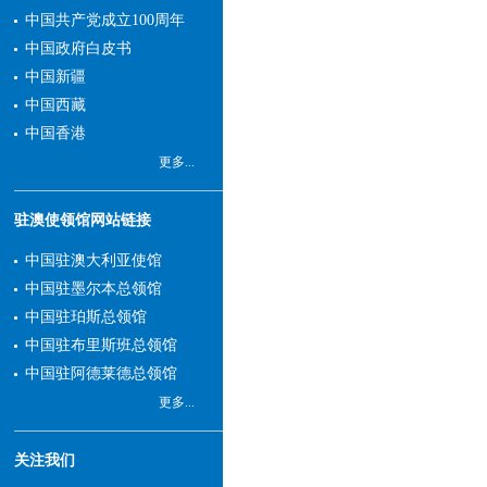
来，中国与新州交往更加密
中国共产党成立100周年
切，友谊日益增强，互利合
中国政府白皮书
作不断深化，成果丰硕，前
中国新疆
景广阔。
中国西藏
我和总领馆同事愿同领
中国香港
区各界朋友携手努力，积极
更多...
落实好两国领导人重要共
识，进一步推进双方政治、
驻澳使领馆网站链接
经济、科技、文化、教育、
旅游等各领域交流合作，为
中国驻澳大利亚使馆
建设更加成熟稳定、更加富
中国驻墨尔本总领馆
有成果的中澳全面战略伙伴
中国驻珀斯总领馆
关系贡献力量。我们也将尽
中国驻布里斯班总领馆
职尽责，依法为领区中国公
中国驻阿德莱德总领馆
民和机构做好领事保护，竭
更多...
诚为中外人士提供优质的领
事服务。
欢迎您多关注总领馆网
关注我们
站及社交媒体账号，并与我