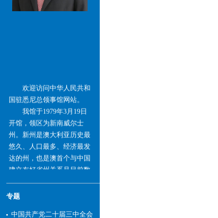
欢迎访问中华人民共和
国驻悉尼总领事馆网站。
我馆于1979年3月19日
开馆，领区为新南威尔士
州。新州是澳大利亚历史最
悠久、人口最多、经济最发
达的州，也是澳首个与中国
建立友好省州关系且目前数
量最多的州。中国长期保持
新州第一大贸易伙伴、第一
专题
大进口来源地和第一大服务
贸易出口市场地位。近年
中国共产党二十届三中全会