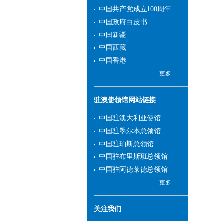
贸易出口市场地位。近年
中国共产党成立100周年
来，中国与新州交往更加密
中国政府白皮书
切，友谊日益增强，互利合
中国新疆
作不断深化，成果丰硕，前
中国西藏
景广阔。
中国香港
我和总领馆同事愿同领
更多...
区各界朋友携手努力，积极
落实好两国领导人重要共
识，进一步推进双方政治、
驻澳使领馆网站链接
经济、科技、文化、教育、
中国驻澳大利亚使馆
旅游等各领域交流合作，为
中国驻墨尔本总领馆
建设更加成熟稳定、更加富
中国驻珀斯总领馆
有成果的中澳全面战略伙伴
中国驻布里斯班总领馆
关系贡献力量。我们也将尽
中国驻阿德莱德总领馆
职尽责，依法为领区中国公
民和机构做好领事保护，竭
更多...
诚为中外人士提供优质的领
事服务。
关注我们
欢迎您多关注总领馆网