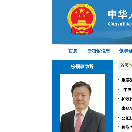
首页
总领馆信息
领事
首页
总领事致辞
重要
“中国
护照
来华
公证
领取