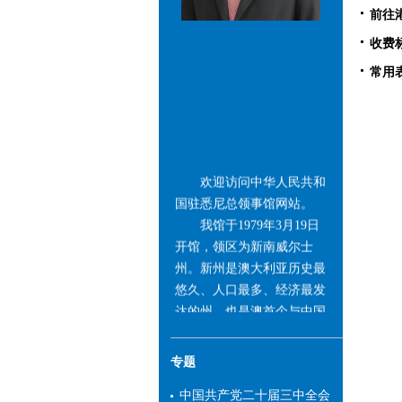
前往
收费
常用
欢迎访问中华人民共和
国驻悉尼总领事馆网站。
我馆于1979年3月19日
开馆，领区为新南威尔士
州。新州是澳大利亚历史最
悠久、人口最多、经济最发
达的州，也是澳首个与中国
建立友好省州关系且目前数
量最多的州。中国长期保持
专题
新州第一大贸易伙伴、第一
大进口来源地和第一大服务
中国共产党二十届三中全会