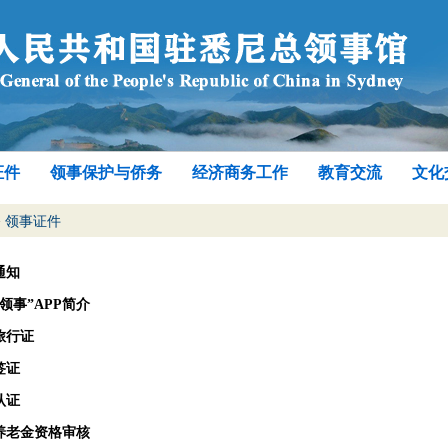
证件
领事保护与侨务
经济商务工作
教育交流
文化
>
领事证件
通知
领事”APP简介
旅行证
签证
认证
养老金资格审核