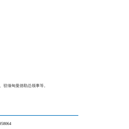
事、驻缅甸曼德勒总领事等。
5958064