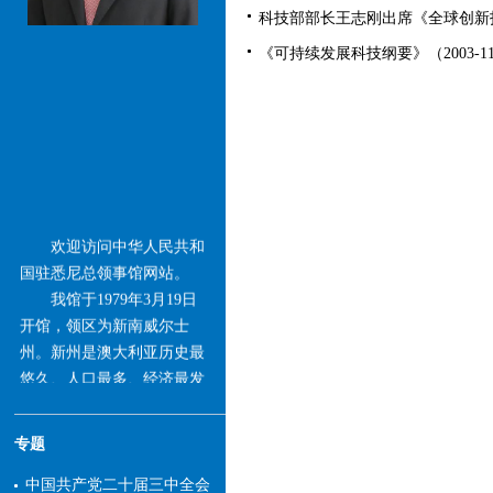
科技部部长王志刚出席《全球创新指数2
《可持续发展科技纲要》（2003-11
欢迎访问中华人民共和
国驻悉尼总领事馆网站。
我馆于1979年3月19日
开馆，领区为新南威尔士
州。新州是澳大利亚历史最
悠久、人口最多、经济最发
达的州，也是澳首个与中国
建立友好省州关系且目前数
专题
量最多的州。中国长期保持
新州第一大贸易伙伴、第一
中国共产党二十届三中全会