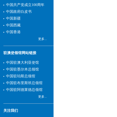
大进口来源地和第一大服务
中国共产党成立100周年
贸易出口市场地位。近年
中国政府白皮书
来，中国与新州交往更加密
中国新疆
切，友谊日益增强，互利合
中国西藏
作不断深化，成果丰硕，前
中国香港
景广阔。
更多...
我和总领馆同事愿同领
区各界朋友携手努力，积极
落实好两国领导人重要共
驻澳使领馆网站链接
识，进一步推进双方政治、
中国驻澳大利亚使馆
经济、科技、文化、教育、
中国驻墨尔本总领馆
旅游等各领域交流合作，为
中国驻珀斯总领馆
建设更加成熟稳定、更加富
中国驻布里斯班总领馆
有成果的中澳全面战略伙伴
中国驻阿德莱德总领馆
关系贡献力量。我们也将尽
职尽责，依法为领区中国公
更多...
民和机构做好领事保护，竭
诚为中外人士提供优质的领
关注我们
事服务。