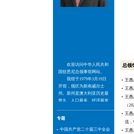
欢迎访问中华人民共和
总领
国驻悉尼总领事馆网站。
我馆于1979年3月19日
王愚
开馆，领区为新南威尔士
王愚
州。新州是澳大利亚历史最
王愚
悠久、人口最多、经济最发
达的州，也是澳首个与中国
（202
建立友好省州关系且目前数
王愚
量最多的州。中国长期保持
专题
流，
新州第一大贸易伙伴、第一
中国共产党二十届三中全会
王愚
大进口来源地和第一大服务