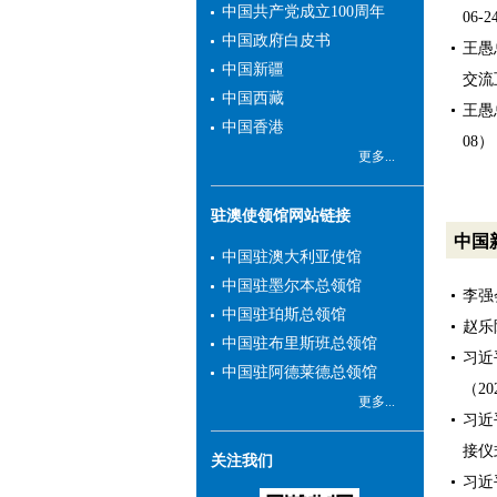
中国共产党成立100周年
06-2
贸易出口市场地位。近年
中国政府白皮书
王愚
来，中国与新州交往更加密
中国新疆
切，友谊日益增强，互利合
交流互
中国西藏
作不断深化，成果丰硕，前
王愚
中国香港
景广阔。
08）
我和总领馆同事愿同领
更多...
区各界朋友携手努力，积极
落实好两国领导人重要共
驻澳使领馆网站链接
识，进一步推进双方政治、
中国
中国驻澳大利亚使馆
经济、科技、文化、教育、
中国驻墨尔本总领馆
旅游等各领域交流合作，为
李强
建设更加成熟稳定、更加富
中国驻珀斯总领馆
赵乐
有成果的中澳全面战略伙伴
中国驻布里斯班总领馆
习近
关系贡献力量。我们也将尽
中国驻阿德莱德总领馆
（202
职尽责，依法为领区中国公
更多...
习近
民和机构做好领事保护，竭
诚为中外人士提供优质的领
接仪式
关注我们
事服务。
习近