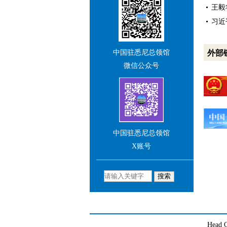
欢迎您多关注总领馆网
王毅
站及社交媒体账号，并与我
习近
们积极交流互动。
王 愚
外部
中国驻悉尼总领馆
中华人民共和国驻悉尼总领
微信公众号
事（大使衔）
中国驻悉尼总领馆
X账号
Head O