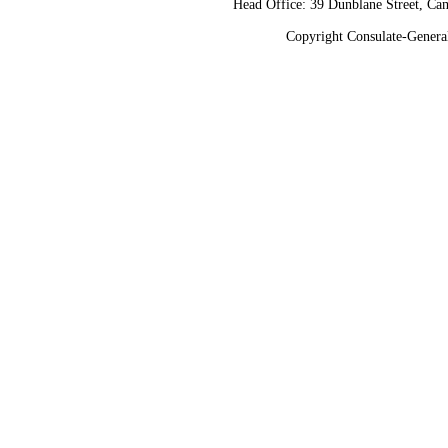
Head Office: 39 Dunblane Street, 
Copyright Consulate-General