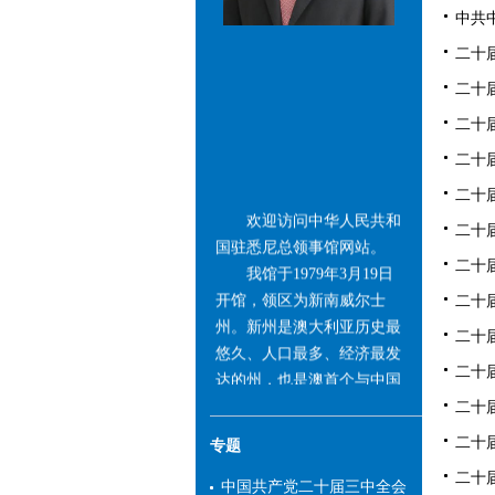
中共中
二十
二十届
二十
二十
二十届
欢迎访问中华人民共和
二十届
国驻悉尼总领事馆网站。
我馆于1979年3月19日
二十
开馆，领区为新南威尔士
二十
州。新州是澳大利亚历史最
二十届
悠久、人口最多、经济最发
达的州，也是澳首个与中国
二十届
建立友好省州关系且目前数
二十届
量最多的州。中国长期保持
二十届
专题
新州第一大贸易伙伴、第一
大进口来源地和第一大服务
二十
中国共产党二十届三中全会