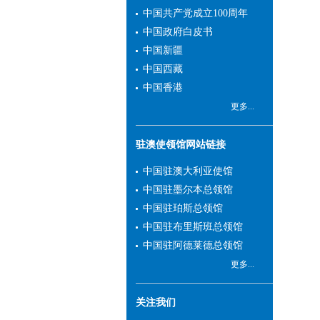
贸易出口市场地位。近年
中国共产党成立100周年
来，中国与新州交往更加密
中国政府白皮书
切，友谊日益增强，互利合
中国新疆
作不断深化，成果丰硕，前
中国西藏
景广阔。
中国香港
我和总领馆同事愿同领
区各界朋友携手努力，积极
更多...
落实好两国领导人重要共
识，进一步推进双方政治、
驻澳使领馆网站链接
经济、科技、文化、教育、
中国驻澳大利亚使馆
旅游等各领域交流合作，为
中国驻墨尔本总领馆
建设更加成熟稳定、更加富
中国驻珀斯总领馆
有成果的中澳全面战略伙伴
关系贡献力量。我们也将尽
中国驻布里斯班总领馆
职尽责，依法为领区中国公
中国驻阿德莱德总领馆
民和机构做好领事保护，竭
更多...
诚为中外人士提供优质的领
事服务。
关注我们
欢迎您多关注总领馆网