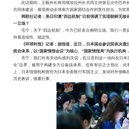
此访期间，王毅外长将同维埃拉外长共同主持第五次中巴外
共同体建设，展现推动全球南方国家团结合作的责任担当，为世
韩联社记者：美日印澳“四边机制”日前强调了实现朝鲜无核
一立场？
毛宁：关于“四边机制”，中方已经多次阐明立场。我们一贯
持着连续性、稳定性。
《环球时报》记者：据报道，近日，日本国会参议院表决通过
统合体系，以“国家情报会议”为核心、“国家情报局”为执行机
毛宁：我们对有关动向感到关切，也注意到这一动向在日本
全”边界，被用于构建全方位备战体系。也有有识之士指出，此
上，日本情报机构曾经为日本全面推行军国主义、发动对外侵略
历史教训，慎重行事。