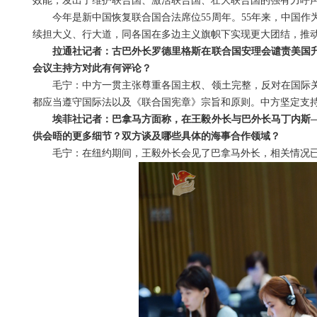
效能，发出了维护联合国、激活联合国、壮大联合国的强有力呼
今年是新中国恢复联合国合法席位55周年。55年来，中国
续担大义、行大道，同各国在多边主义旗帜下实现更大团结，推
拉通社记者：古巴外长罗德里格斯在联合国安理会谴责美国
会议主持方对此有何评论？
毛宁：中方一贯主张尊重各国主权、领土完整，反对在国际
都应当遵守国际法以及《联合国宪章》宗旨和原则。中方坚定支
埃菲社记者：巴拿马方面称，在王毅外长与巴外长马丁内斯
供会晤的更多细节？双方谈及哪些具体的海事合作领域？
毛宁：在纽约期间，王毅外长会见了巴拿马外长，相关情况