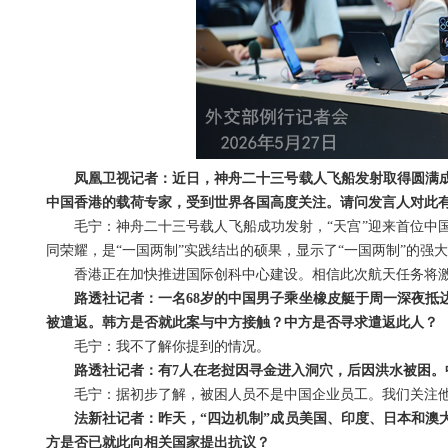
凤凰卫视记者：近日，神舟二十三号载人飞船发射取得圆满
中国香港的载荷专家，受到世界各国高度关注。请问发言人对此
毛宁：神舟二十三号载人飞船成功发射，“天宫”迎来首位中
同荣耀，是“一国两制”实践结出的硕果，显示了“一国两制”的强
香港正在加快推进国际创科中心建设。相信此次航天任务将
路透社记者：一名68岁的中国男子乘坐橡皮艇于周一深夜抵
被遣返。韩方是否就此案与中方接触？中方是否寻求遣返此人？
毛宁：我不了解你提到的情况。
路透社记者：有7人在老挝因寻金进入洞穴，后因洪水被困。
毛宁：据初步了解，被困人员不是中国企业员工。我们关注
法新社记者：昨天，“四边机制”成员美国、印度、日本和澳
方是否已就此向相关国家提出抗议？