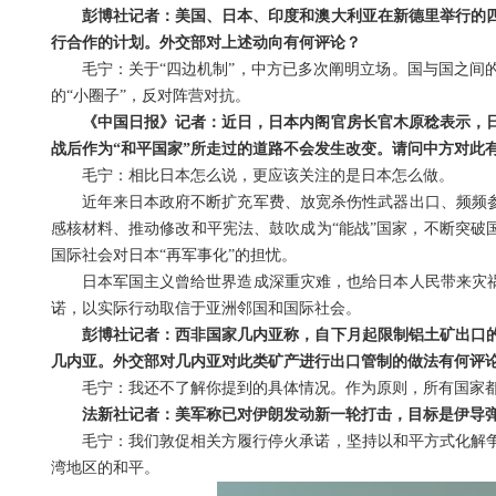
彭博社记者：美国、日本、印度和澳大利亚在新德里举行的
行合作的计划。外交部对上述动向有何评论？
毛宁：关于“四边机制”，中方已多次阐明立场。国与国之间
的“小圈子”，反对阵营对抗。
《中国日报》记者：近日，日本内阁官房长官木原稔表示，日
战后作为“和平国家”所走过的道路不会发生改变。请问中方对此
毛宁：相比日本怎么说，更应该关注的是日本怎么做。
近年来日本政府不断扩充军费、放宽杀伤性武器出口、频频参
感核材料、推动修改和平宪法、鼓吹成为“能战”国家，不断突破
国际社会对日本“再军事化”的担忧。
日本军国主义曾给世界造成深重灾难，也给日本人民带来灾祸
诺，以实际行动取信于亚洲邻国和国际社会。
彭博社记者：西非国家几内亚称，自下月起限制铝土矿出口的
几内亚。外交部对几内亚对此类矿产进行出口管制的做法有何评
毛宁：我还不了解你提到的具体情况。作为原则，所有国家
法新社记者：美军称已对伊朗发动新一轮打击，目标是伊导
毛宁：我们敦促相关方履行停火承诺，坚持以和平方式化解
湾地区的和平。