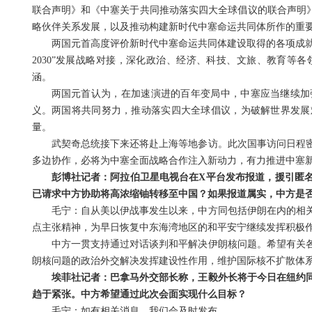
联合声明》和《中塞关于共同推动落实四大全球倡议的联合声明》
略伙伴关系发展，以及推动构建新时代中塞命运共同体所作的重
两国元首高度评价新时代中塞命运共同体建设取得的各项成就
2030”发展战略对接，深化政治、经济、科技、文旅、教育等
涵。
两国元首认为，在加速演进的百年变局中，中塞应当继续加
义。两国将共同努力，推动落实四大全球倡议，为破解世界发展
量。
武契奇总统接下来还将赴上海等地参访。此次国事访问日程
多边协作，必将为中塞全面战略合作注入新动力，有力推进中塞
彭博社记者：阿拉伯卫星电视台在X平台发布报道，援引匿
已请求中方协助将高浓缩铀转移至中国？如果报道属实，中方是
毛宁：自从美以伊战事发生以来，中方同包括伊朗在内的相
点主张精神，为早日恢复中东海湾地区的和平安宁继续发挥积极
中方一贯支持通过对话谈判和平解决伊朗核问题。希望有关
朗核问题的政治外交解决发挥建设性作用，维护国际核不扩散体
埃菲社记者：巴拿马外交部长称，王毅外长将于今日在纽约
趋于紧张。中方希望通过此次会面实现什么目标？
毛宁：如有相关消息，我们会及时发布。