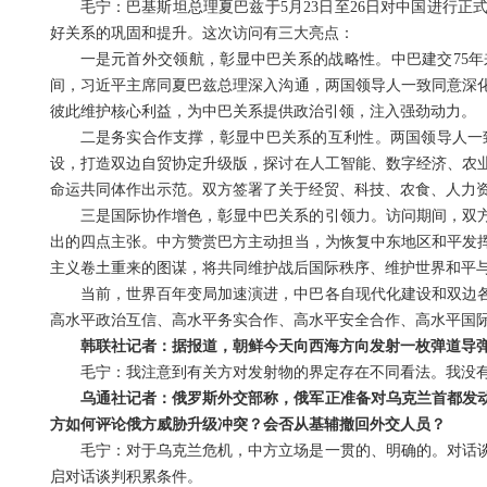
毛宁：巴基斯坦总理夏巴兹于5月23日至26日对中国进行
好关系的巩固和提升。这次访问有三大亮点：
一是元首外交领航，彰显中巴关系的战略性。中巴建交75
间，习近平主席同夏巴兹总理深入沟通，两国领导人一致同意深
彼此维护核心利益，为中巴关系提供政治引领，注入强劲动力。
二是务实合作支撑，彰显中巴关系的互利性。两国领导人一致
设，打造双边自贸协定升级版，探讨在人工智能、数字经济、农
命运共同体作出示范。双方签署了关于经贸、科技、农食、人力
三是国际协作增色，彰显中巴关系的引领力。访问期间，双
出的四点主张。中方赞赏巴方主动担当，为恢复中东地区和平发
主义卷土重来的图谋，将共同维护战后国际秩序、维护世界和平
当前，世界百年变局加速演进，中巴各自现代化建设和双边各
高水平政治互信、高水平务实合作、高水平安全合作、高水平国
韩联社记者：据报道，朝鲜今天向西海方向发射一枚弹道导
毛宁：我注意到有关方对发射物的界定存在不同看法。我没
乌通社记者：俄罗斯外交部称，俄军正准备对乌克兰首都发
方如何评论俄方威胁升级冲突？会否从基辅撤回外交人员？
毛宁：对于乌克兰危机，中方立场是一贯的、明确的。对话
启对话谈判积累条件。