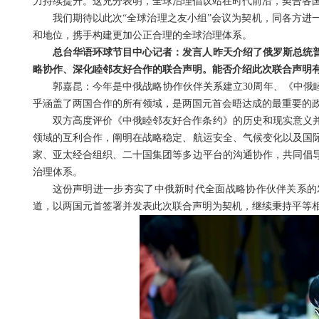
力持续提升。这充分表明，全球治理倡议站在时代前沿，契合各
我们期待以此次“全球治理之友小组”会议为契机，同各方进
和地位，携手构建更加公正合理的全球治理体系。
总台华语环球节目中心记者：发言人昨天介绍了俄罗斯总统
略协作、深化睦邻友好合作的联合声明。能否介绍此次联合声明
郭嘉昆：今年是中俄战略协作伙伴关系建立30周年、《中俄
乎涵盖了两国合作的所有领域，是两国元首会晤达成的最重要的
双方高度评价《中俄睦邻友好合作条约》的历史和现实意义
领域的互利合作，阐明在战略稳定、航运安全、气候变化以及国
家、亚太经合组织、二十国集团等多边平台的沟通协作，共同倡
治理体系。
这份声明进一步夯实了中俄新时代全面战略协作伙伴关系的
道，以两国元首签署并发表此次联合声明为契机，继续秉持平等