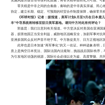
实施风险分级管理等便利化措施，将零关税举措转化为可感、可
零关税是中非之间的合奏曲，奏响的是中非真实亲诚、民心
协定，建立长期、稳定、可预期的经贸合作制度保障，确保零关
《环球时报》记者：据报道，美军计划6月至9月在日本鹿儿
丰”中导系统将转移至驻日美军基地。请问中方对此有何评论？
郭嘉昆：我们注意到有关报道。中方坚决反对美国在亚洲国家
器，损害他国正当安全利益，威胁地区战略安全，加剧军事对抗
亚洲多国民众反对声音不绝于耳。中方敦促美方、日方正视地区
此举也是日本加速“再军事化”的又一佐证。种种迹象表明，
质上是掏空日本宪法、国际法国内法规制，挑战战后国际秩序，与
为引发地区动荡的祸源，国际社会必须以史为鉴、高度警惕、共