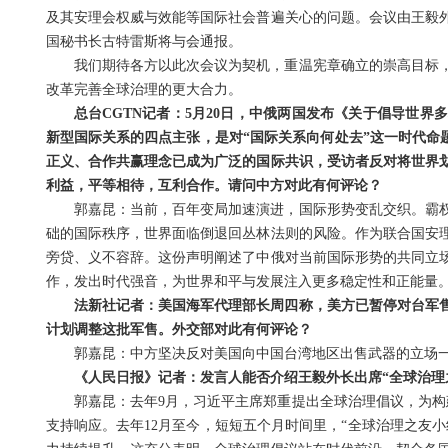
及其安理会权威与效能等国际社会普遍关心的问题。会议由王毅
国秘书长古特雷斯将与会通报。
我们期待各方以此次会议为契机，重温宪章确立的崇高目标
改革完善全球治理的更大合力。
总台CGTN记者：5月20日，中俄两国发布《关于倡导世
新型国际关系的四点主张，是对“国际关系向何处去”这一时代命
正义、合作共赢理念已成为广泛的国际共识，受访者反对将世界
利益，平等相待，互利合作。请问中方对此有何评论？
郭嘉昆：当前，百年变局加速演进，国际形势变乱交织。霸
础的国际秩序，世界面临倒退回丛林法则的风险。作为联合国安
旁贷、义不容辞。这份声明阐述了中俄对当前国际形势的共同立
作，发出时代强音，为世界和平与发展注入更多稳定性和正能量
法新社记者：美国海军代理部长周四称，美方已暂停对台军
计划调整这批军售。外交部对此有何评论？
郭嘉昆：中方坚决反对美国向中国台湾地区出售武器的立场
《人民日报》记者：发言人能否介绍王毅外长出席“全球治理
郭嘉昆：去年9月，习近平主席郑重提出全球治理倡议，为构
支持响应。去年12月至今，短短五个月时间里，“全球治理之友