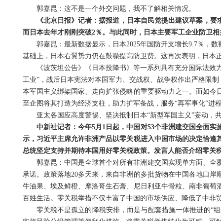
郭嘉昆：这不是一个外交问题，我不了解相关情况。
《北京日报》记者：据报道，日本自民党提出建议草案，要求
而日本去年才刚刚突破2％。与此同时，日本主要军工企业防卫相
郭嘉昆：最新数据显示，日本2025年国防开支增长9.7％，
基础上，日本右翼势力仍在鼓噪提高防卫费。这再次表明，日本正
《波茨坦公告》《日本投降书》等一系列具有充分国际法效力
工业”，战后日本宪法对本国军力、交战权、战争权作出严格限制
本军国主义绑架国家、走向扩张侵略的重要驱动力之一。而如今
至企图将其打造为经济支柱，助力扩军备战，服务“再军事化”进
亚太各国应高度警惕、坚决抵制日本“新型军国主义”妄动，
中新社记者：今年5月1日起，中国对53个非洲建交国全面
示，习近平主席允许非洲产品以零关税进入中国市场的决定恰逢
总统坚定支持并期待本国用好零关税政策。发言人能否介绍零关
郭嘉昆：中国是全球首个对所有非洲建交国实现单方面、全
承诺。政策落地20多天来，来自非洲的多批货物在中国各地口岸
牛油果、埃及鲜橙、摩洛哥生石膏、尼日利亚牛骨粒、南非葡萄
百姓生活。零关税举措不仅丰富了中国的市场供应、降低了中非
零关税不是孤立的降税安排，而是与配套措施一体推进的“组