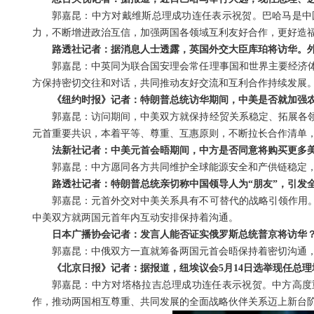
郭嘉昆：中方对戴维斯总理成功连任表示祝贺。巴哈马是中
力，不断增进政治互信，加强两国各领域互利友好合作，更好造
路透社记者：据消息人士透露，英国外交大臣库珀将访华。
郭嘉昆：中英同为联合国安理会常任理事国和世界主要经济
方保持密切交往和对话，共同推动友好交流和互利合作持续发展
《纽约时报》记者：特朗普总统访华期间，中美是否就加强
郭嘉昆：访问期间，中美双方就保持经贸关系稳定、拓展各
元首重要共识，本着平等、尊重、互惠原则，不断拉长合作清单
法新社记者：中美元首会晤期间，中方是否同意将购买更多
郭嘉昆：中方愿同各方共同维护全球能源安全和产供链稳定
路透社记者：特朗普总统亲切称中国领导人为“朋友”，引发
郭嘉昆：元首外交对中美关系具有不可替代的战略引领作用
中美双方就两国元首年内互动安排保持着沟通。
日本广播协会记者：发言人能否证实俄罗斯总统普京将访华
郭嘉昆：中俄双方一直就筹备两国元首会晤保持着密切沟通
《北京日报》记者：据报道，纽埃议会5月14日选举现任总
郭嘉昆：中方对塔格拉吉总理成功连任表示祝贺。中方高度
作，推动两国相互尊重、共同发展的全面战略伙伴关系迈上新台