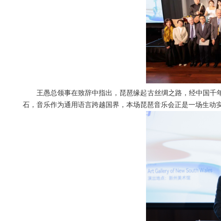
王愚总领事在致辞中指出，琵琶缘起古丝绸之路，经中国千
石，音乐作为通用语言跨越国界，本场琵琶音乐会正是一场生动