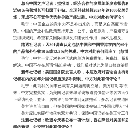
总台中国之声记者：据报道，经济合作与发展组织发布报告称
近60％份额增长可归因于补贴。全球补贴总额2024年达1080
场，形成不公平竞争优势并导致产能过剩。中方对此有何评论？
毛宁：中国企业的竞争力不是补出来的，而是来自高度市场
势。中国的产业补贴政策坚持开放、公平、合规原则，严格遵守
贸组织规则。希望有关国际组织发挥建设性作用，而不是相反。
路透社记者：因301调查认定包括中国和中国香港在内的6
的产品额外征收10％或12.5％的关税。中方对此有何回应？（彭
毛宁：中方一贯反对各种形式的单边关税措施。关税战、贸
解决。中国不存在所谓“强迫劳动”，我们反对以此为借口搞政治
新华社记者：美国国务院发言人称，本届政府对言论自由有
记者在内的在华外国记者施加多种限制。中方对此有何评论？
毛宁：此前我的同事已就有关问题阐明立场。美方讲对等待
来，中方完整落实，为美国记者来华采访报道提供签证等各方面
下采访机会，签证、居留许可经常遭到无故拖延，多名记者被迫
美方讲言论自由，但在美国的中国媒体被贴上“外国代理人”
美方应以实际行动落实双方共识，保障中国记者在美正常工
法新社记者：欧盟今天将公布一项计划，旨在降低对美国和
能的新规。外交部对此有何评论？