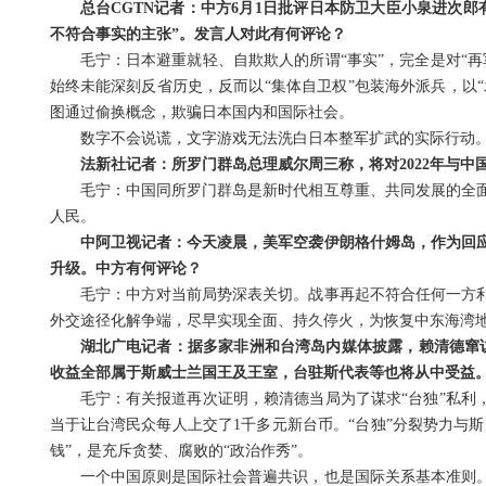
总台CGTN记者：中方6月1日批评日本防卫大臣小泉进次
不符合事实的主张”。发言人对此有何评论？
毛宁：日本避重就轻、自欺欺人的所谓“事实”，完全是对“
始终未能深刻反省历史，反而以“集体自卫权”包装海外派兵，以
图通过偷换概念，欺骗日本国内和国际社会。
数字不会说谎，文字游戏无法洗白日本整军扩武的实际行动
法新社记者：所罗门群岛总理威尔周三称，将对2022年与
毛宁：中国同所罗门群岛是新时代相互尊重、共同发展的全
人民。
中阿卫视记者：今天凌晨，美军空袭伊朗格什姆岛，作为回
升级。中方有何评论？
毛宁：中方对当前局势深表关切。战事再起不符合任何一方
外交途径化解争端，尽早实现全面、持久停火，为恢复中东海湾
湖北广电记者：据多家非洲和台湾岛内媒体披露，赖清德窜访
收益全部属于斯威士兰国王及王室，台驻斯代表等也将从中受益
毛宁：有关报道再次证明，赖清德当局为了谋求“台独”私利
当于让台湾民众每人上交了1千多元新台币。“台独”分裂势力与
钱”，是充斥贪婪、腐败的“政治作秀”。
一个中国原则是国际社会普遍共识，也是国际关系基本准则