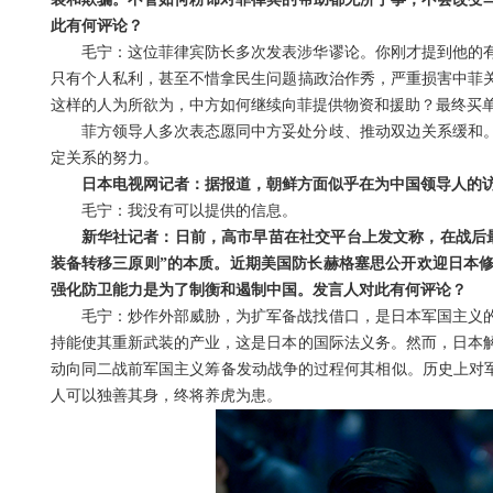
此有何评论？
毛宁：这位菲律宾防长多次发表涉华谬论。你刚才提到他的
只有个人私利，甚至不惜拿民生问题搞政治作秀，严重损害中菲
这样的人为所欲为，中方如何继续向菲提供物资和援助？最终买
菲方领导人多次表态愿同中方妥处分歧、推动双边关系缓和
定关系的努力。
日本电视网记者：据报道，朝鲜方面似乎在为中国领导人的
毛宁：我没有可以提供的信息。
新华社记者：日前，高市早苗在社交平台上发文称，在战后
装备转移三原则”的本质。近期美国防长赫格塞思公开欢迎日本修
强化防卫能力是为了制衡和遏制中国。发言人对此有何评论？
毛宁：炒作外部威胁，为扩军备战找借口，是日本军国主义
持能使其重新武装的产业，这是日本的国际法义务。然而，日本
动向同二战前军国主义筹备发动战争的过程何其相似。历史上对军
人可以独善其身，终将养虎为患。