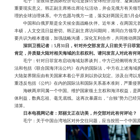
毛宁：圣彼得堡国际经济论坛是探讨全球经济治理、凝聚国际
重要现实意义。韩正副主席将出席论坛活动，并会见俄方有关领
理的全球治理体系。中方也愿与俄方一道，落实好两国元首5月
中国和白俄罗斯是全天候全面战略伙伴。近年来，在两国元
丰硕，人文交流日益密切。韩正副主席访问期间，将同白方领导
要共识为根本遵循，加强战略沟通，深化互利合作，共同推动两
深圳卫视记者：5月31日，针对外交部发言人日前关于日菲
肯定，并质疑大陆对相关海域的主权权利。请问发言人对此有何
毛宁：针对日菲宣布启动海域划界谈判，中方已经阐明有关
法和包括《联合国海洋法公约》在内的国际法，中方在上述海域
大陆架界限应由有关国家本着公平原则以协议划定。涉及台湾以
重违反包括《公约》在内的国际法和国际关系基本准则，严重侵
海峡两岸同属一个中国。维护国家领土主权和海洋权益，是
体利益，数典忘祖、毫无底线。这再次暴露出，“台独”势力已经
清算。
日本电视网记者：郑丽文正在访美，外交部对此有何评论？
毛宁：关于中国台湾地区对外交往问题，应当按照一个中国