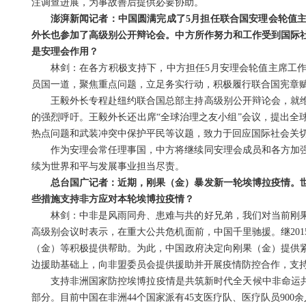
注调查进展，为事故善后提供必要协助。
澎湃新闻记者：中国圆满完成了5月担任联合国安理会轮值
外长也参加了高级别公开辩论会。中方所作努力和工作受到国际
是安理会作用？
林剑：在各方积极支持下，中方担任5月安理会轮值主席工
员国一道，聚焦重点问题，立足务实行动，积极履行联合国宪章
王毅外长专程赴纽约联合国总部主持高级别公开辩论会，就
的强烈呼吁。王毅外长还出席“全球治理之友小组”会议，提出全
热点问题和武装冲突中保护平民等议题，致力于回应国际社会关
作为安理会常任理事国，中方将继续同安理会成员和各方加
续为世界和平与发展事业担当尽责。
总台国广记者：近期，刚果（金）暴发新一轮埃博拉疫情。
些措施支持非方应对本轮埃博拉疫情？
林剑：中非是风雨同舟、患难与共的好兄弟，我们对当前刚
高级别会议时表示，在重大公共危机面前，中国千里驰援。继20
（金）等积极提供帮助。为此，中国政府决定向刚果（金）提供
边援助基础上，向非盟委员会提供援助并开展疫情防控合作，支
支持非洲国家防控埃博拉疫情是共筑新时代全天候中非命运共
部分。目前中国在非洲44个国家派有45支医疗队、医疗队员90