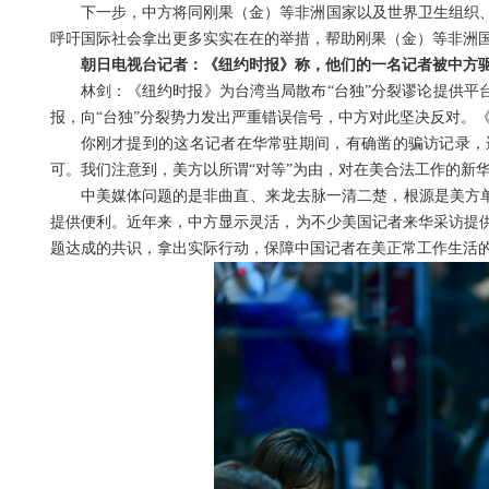
下一步，中方将同刚果（金）等非洲国家以及世界卫生组织
呼吁国际社会拿出更多实实在在的举措，帮助刚果（金）等非洲
朝日电视台记者：《纽约时报》称，他们的一名记者被中方
林剑：《纽约时报》为台湾当局散布“台独”分裂谬论提供平
报，向“台独”分裂势力发出严重错误信号，中方对此坚决反对。
你刚才提到的这名记者在华常驻期间，有确凿的骗访记录，
可。我们注意到，美方以所谓“对等”为由，对在美合法工作的新
中美媒体问题的是非曲直、来龙去脉一清二楚，根源是美方单
提供便利。近年来，中方显示灵活，为不少美国记者来华采访提
题达成的共识，拿出实际行动，保障中国记者在美正常工作生活