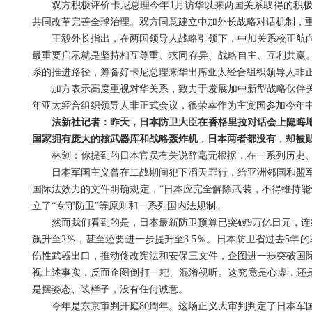
双方积极评价卡尼总理今年1月访华以来两国关系取得的积
共同改革完善全球治理。双方同意建立中加外长战略对话机制，
王毅外长指出，在两国领导人战略引领下，中加关系校正航
最重要启示就是坚持相互尊重、求同存异、战略自主、互利共赢
系的推进路径，筹备好卡尼总理来华出席亚太经合组织领导人非
加方表示高度重视对华关系，致力于发展加中新型战略伙伴
年亚太经合组织领导人非正式会议，很荣幸作为主宾国参加今年中国
法新社记者：昨天，日本防卫大臣在香格里拉对话会上隐晦
国家拥有庞大的核武器库和战略轰炸机，日本两者都没有，却被贴
林剑：你提到的日本官员有关说辞毫无根据，在一系列历史
日本军国主义曾在二战期间犯下滔天罪行，给亚洲邻国和盟
国际法效力的文件明确规定，“日本应完全解除武装，不得维持能
立了“专守防卫”等原则和一系列国内法规制。
然而我们看到的是，日本最新防卫预算已突破9万亿日元，连
飙升至2％，甚至还要进一步提升至3.5％。日本防卫省过去5
伤性武器出口，推动修改宪法和安保三文件，企图进一步突破国
视上述事实，反而企图倒打一耙、混淆视听。这究竟是心虚，还是
是摆姿态、装样子，没有任何诚意。
今年是东京审判开庭80周年。这场正义大审判判定了日本军