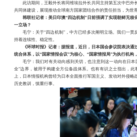
此访期间，王毅外长将同维埃拉外长共同主持第五次中巴外
共同体建设，展现推动全球南方国家团结合作的责任担当，为世
韩联社记者：美日印澳“四边机制”日前强调了实现朝鲜无核
一立场？
毛宁：关于“四边机制”，中方已经多次阐明立场。我们一贯
持着连续性、稳定性。
《环球时报》记者：据报道，近日，日本国会参议院表决通过
统合体系，以“国家情报会议”为核心、“国家情报局”为执行机
毛宁：我们对有关动向感到关切，也注意到这一动向在日本
全”边界，被用于构建全方位备战体系。也有有识之士指出，此
上，日本情报机构曾经为日本全面推行军国主义、发动对外侵略
历史教训，慎重行事。