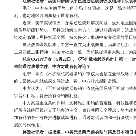
法新社记者：美国和伊朗似乎已接近达成协议以结束中东战
毛宁：中方在伊朗局势上的立场十分明确。这是一场本就不
利，也对地区各国和整个世界有利。
近来，美伊实现停火，探索通过谈判解决问题，受到地区国
稳住局势缓和势头，坚持政治解决大方向，通过对话协商，达成
链稳定畅通，尽快实现全面、持久停火，推动中东海湾局势早日
自从战事爆发以来，中方一直在为止战奔走，为和平尽力。
主席四点主张精神，同国际社会一道，为和谈提供更大助力，为
总台CGTN记者：5月22日，《不扩散核武器条约》第十
未能通过成果文件。中方对此有何评论？
毛宁：本次《不扩散核武器条约》审议大会是在全球战略平
的，最终未能就成果文件达成一致，中方对此感到遗憾。
中方认为，《不扩散核武器条约》依然是国际核不扩散与核
宗旨和目标，符合所有缔约国利益。
中方高度重视条约作用，支持维护条约的普遍性、有效性和
吁所有缔约国践行真正的多边主义，奉行共同安全理念，努力改
加有利的条件有序推进核裁军进程，通过对话谈判和平解决核不
展的时代作用。
路透社记者：据报道，中美元首两周前会晤时谈及日本和日本