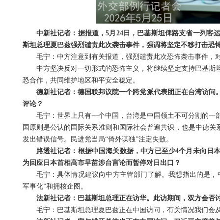
中新社记者：据报道，5月24日，巴基斯坦俾路支省一列客
斯坦总理夏巴兹强烈谴责此次袭击事件，强调将坚定不移打击恐
毛宁：中方注意到有关报道，强烈谴责此次恐怖袭击事件，
中方坚决反对一切形式的恐怖主义，将继续坚定支持巴基斯
恐合作，共同维护地区和平安全稳定。
德新社记者：德国联邦议院一个跨党派代表团正在台湾访问
评论？
毛宁：世界上只有一个中国，台湾是中国领土不可分割的一
国原则是公认的国际关系准则和国际社会普遍共识，也是中德关系
发出错误信号。民进党当局“倚外谋独”注定失败。
路透社记者：根据中国海关数据，中方已至少4个月未向日
为回应日本首相高市早苗涉台言论而暂停对日出口？
毛宁：具体情况建议向中方主管部门了解。我想指出的是，
军事化”和拥核企图。
法新社记者：巴基斯坦总理正在访华。此访期间，双方会否
毛宁：巴基斯坦总理夏巴兹正在中国访问，有关情况我们会