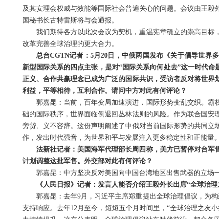
及其安理会权威与效能等国际社会普遍关心的问题。会议由王毅
国秘书长古特雷斯将与会通报。
我们期待各方以此次会议为契机，重温宪章确立的崇高目标
改革完善全球治理的更大合力。
总台CGTN记者：5月20日，中俄两国发布《关于倡导世
新型国际关系的四点主张，是对“国际关系向何处去”这一时代命
正义、合作共赢理念已成为广泛的国际共识，受访者反对将世界
利益，平等相待，互利合作。请问中方对此有何评论？
郭嘉昆：当前，百年变局加速演进，国际形势变乱交织。霸
础的国际秩序，世界面临倒退回丛林法则的风险。作为联合国安
旁贷、义不容辞。这份声明阐述了中俄对当前国际形势的共同立
作，发出时代强音，为世界和平与发展注入更多稳定性和正能量
法新社记者：美国海军代理部长周四称，美方已暂停对台军
计划调整这批军售。外交部对此有何评论？
郭嘉昆：中方坚决反对美国向中国台湾地区出售武器的立场
《人民日报》记者：发言人能否介绍王毅外长出席“全球治理
郭嘉昆：去年9月，习近平主席郑重提出全球治理倡议，为构
支持响应。去年12月至今，短短五个月时间里，“全球治理之友