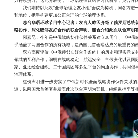
力持续提升。这充分表明，全球治理倡议站在时代前沿，契合各
我们期待以此次“全球治理之友小组”会议为契机，同各方进
和地位，携手构建更加公正合理的全球治理体系。
总台华语环球节目中心记者：发言人昨天介绍了俄罗斯总统
略协作、深化睦邻友好合作的联合声明。能否介绍此次联合声明
郭嘉昆：今年是中俄战略协作伙伴关系建立30周年、《中俄
乎涵盖了两国合作的所有领域，是两国元首会晤达成的最重要的
双方高度评价《中俄睦邻友好合作条约》的历史和现实意义
领域的互利合作，阐明在战略稳定、航运安全、气候变化以及国
家、亚太经合组织、二十国集团等多边平台的沟通协作，共同倡
治理体系。
这份声明进一步夯实了中俄新时代全面战略协作伙伴关系的
道，以两国元首签署并发表此次联合声明为契机，继续秉持平等