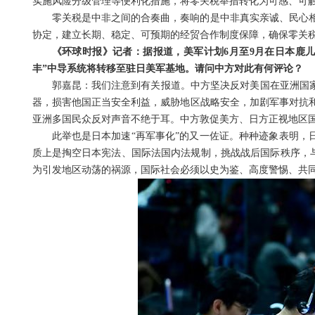
实施风险分级管理等便利化措施，将零关税举措转化为可感、可
零关税是中非之间的合奏曲，奏响的是中非真实亲诚、民心
协定，建立长期、稳定、可预期的经贸合作制度保障，确保零关
《环球时报》记者：据报道，美军计划6月至9月在日本鹿儿
丰”中导系统将转移至驻日美军基地。请问中方对此有何评论？
郭嘉昆：我们注意到有关报道。中方坚决反对美国在亚洲国家
器，损害他国正当安全利益，威胁地区战略安全，加剧军事对抗
亚洲多国民众反对声音不绝于耳。中方敦促美方、日方正视地区
此举也是日本加速“再军事化”的又一佐证。种种迹象表明，
质上是掏空日本宪法、国际法国内法规制，挑战战后国际秩序，与
为引发地区动荡的祸源，国际社会必须以史为鉴、高度警惕、共