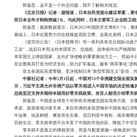
郭嘉昆：这不是一个外交问题，我不了解相关情况。
《北京日报》记者：据报道，日本自民党提出建议草案，要求
而日本去年才刚刚突破2％。与此同时，日本主要军工企业防卫相
郭嘉昆：最新数据显示，日本2025年国防开支增长9.7％，
基础上，日本右翼势力仍在鼓噪提高防卫费。这再次表明，日本正
《波茨坦公告》《日本投降书》等一系列具有充分国际法效力
工业”，战后日本宪法对本国军力、交战权、战争权作出严格限制
本军国主义绑架国家、走向扩张侵略的重要驱动力之一。而如今
至企图将其打造为经济支柱，助力扩军备战，服务“再军事化”进
亚太各国应高度警惕、坚决抵制日本“新型军国主义”妄动，
中新社记者：今年5月1日起，中国对53个非洲建交国全面
示，习近平主席允许非洲产品以零关税进入中国市场的决定恰逢
总统坚定支持并期待本国用好零关税政策。发言人能否介绍零关
郭嘉昆：中国是全球首个对所有非洲建交国实现单方面、全
承诺。政策落地20多天来，来自非洲的多批货物在中国各地口岸
牛油果、埃及鲜橙、摩洛哥生石膏、尼日利亚牛骨粒、南非葡萄
百姓生活。零关税举措不仅丰富了中国的市场供应、降低了中非
零关税不是孤立的降税安排，而是与配套措施一体推进的“组